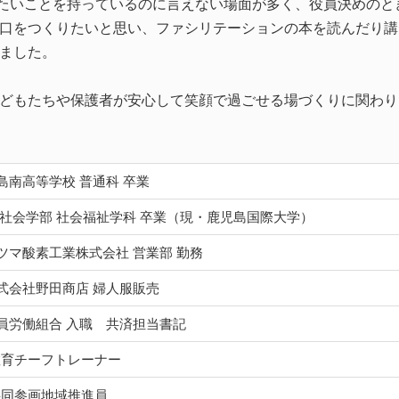
いたいことを持っているのに言えない場面が多く、役員決めのと
口をつくりたいと思い、ファシリテーションの本を読んだり講
ました。
どもたちや保護者が安心して笑顔で過ごせる場づくりに関わり
島南高等学校 普通科 卒業
学 社会学部 社会福祉学科 卒業（現・鹿児島国際大学）
 サツマ酸素工業株式会社 営業部 勤務
 株式会社野田商店 婦人服販売
職員労働組合 入職 共済担当書記
教育チーフトレーナー
共同参画地域推進員