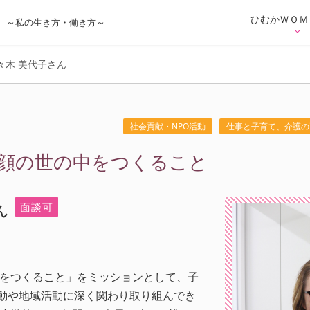
ひむかＷＯＭ
～私の生き方・働き方～
々木 美代子さん
社会貢献・NPO活動
仕事と子育て、介護の
顔の世の中をつくること
面談可
ん
をつくること」をミッションとして、子
活動や地域活動に深く関わり取り組んでき