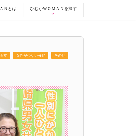
ＡＮとは
ひむかＷＯＭＡＮを探す
両立
女性が少ない分野
その他