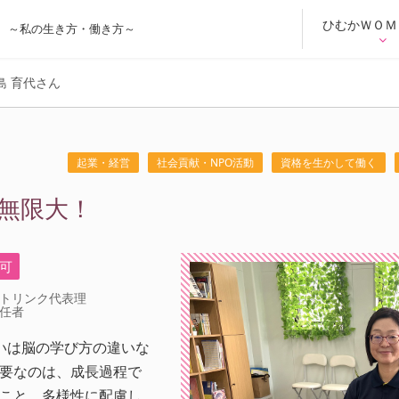
ひむかＷＯＭ
～私の生き方・働き方～
島 育代さん
起業・経営
社会貢献・NPO活動
資格を生かして働く
無限大！
可
トリンク代表理
任者
いは脳の学び方の違いな
要なのは、成長過程で
こと。多様性に配慮し