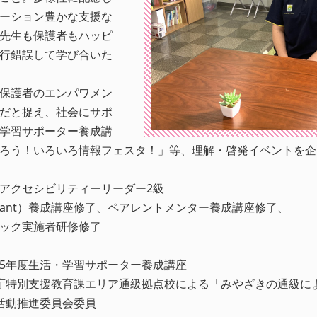
ーション豊かな支援な
先生も保護者もハッピ
行錯誤して学び合いた
保護者のエンパワメン
だと捉え、社会にサポ
学習サポーター養成講
ろう！いろいろ情報フェスタ！」等、理解・啓発イベントを企
アクセシビリティーリーダー2級
t Assistant）養成講座修了、ペアレントメンター養成講座修了、
ック実施者研修修了
5年度生活・学習サポーター養成講座
庁特別支援教育課エリア通級拠点校による「みやざきの通級に
活動推進委員会委員