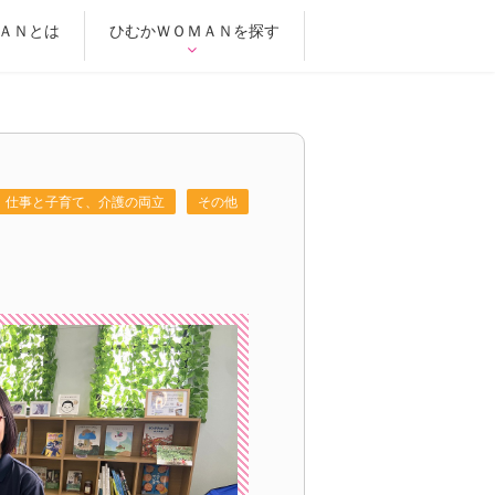
ＡＮとは
ひむかＷＯＭＡＮを探す
仕事と子育て、介護の両立
その他