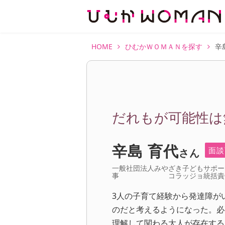
HOME
ひむかＷＯＭＡＮを探す
辛
だれもが可能性は
辛島 育代
面談
さん
一般社団法人みやざき子どもサポー
事 コラッジョ統括責
3人の子育て経験から発達障が
のだと考えるようになった。必
理解して関わる大人が存在する